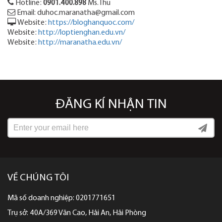
Hotline:
0901.400.898
Ms.Thu
Email: duhoc.maranatha@gmail.com
Website:
https://bloghanquoc.com/
Website:
http://loptienghan.edu.vn/
Website:
http://maranatha.edu.vn/
ĐĂNG KÍ NHẬN TIN
VỀ CHÚNG TÔI
Mã số doanh nghiệp: 0201771651
Trụ sở: 40A/369 Văn Cao, Hải An, Hải Phòng