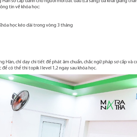
 Hàn sơ cấp dành cho người mới bắt đầu (ca sáng) đã khai giảng thà
hông tin về khóa học:
 Khóa học kéo dài trong vòng 3 tháng
ếng Hàn, chỉ dạy chi tiết để phát âm chuẩn, chắc ngữ pháp sơ cấp và c
để có thể thi topik I level 1,2 ngay sau khóa học.