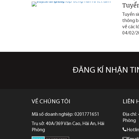
Tuyển
Tuyển s
thông bá
về các l
04/02/2
ĐĂNG KÍ NHẬN TI
VỀ CHÚNG TÔI
LIÊN 
Mã số doanh nghiệp: 0201771651
Địa chỉ:
Phòng
Trụ sở: 40A/369 Văn Cao, Hải An, Hải
Phòng
Hotli