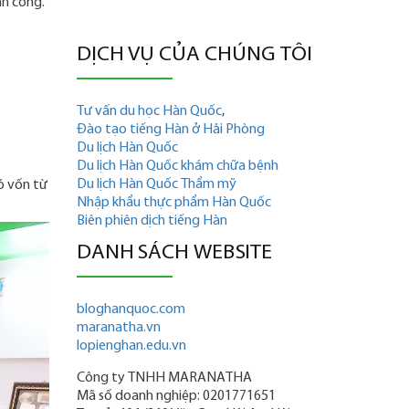
nh công.
DỊCH VỤ CỦA CHÚNG TÔI
Tư vấn du học Hàn Quốc
,
Đào tạo tiếng Hàn ở Hải Phòng
Du lịch Hàn Quốc
Du lịch Hàn Quốc khám chữa bệnh
Du lịch Hàn Quốc Thẩm mỹ
ó vốn từ
Nhập khẩu thực phẩm Hàn Quốc
Biên phiên dịch tiếng Hàn
DANH SÁCH WEBSITE
bloghanquoc.com
maranatha.vn
lopienghan.edu.vn
Công ty TNHH MARANATHA
Mã số doanh nghiệp: 0201771651