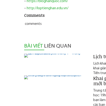
–
https://bloghanquoc.com/
–
http://loptienghan.edu.vn/
Comments
comments
BÀI VIẾT
LIÊN QUAN
Lịch 
Lịch kha
khai giả
Tiền tru
Khai 
mới b
Trung tâ
học: 19h
bạn làm
các bạn 