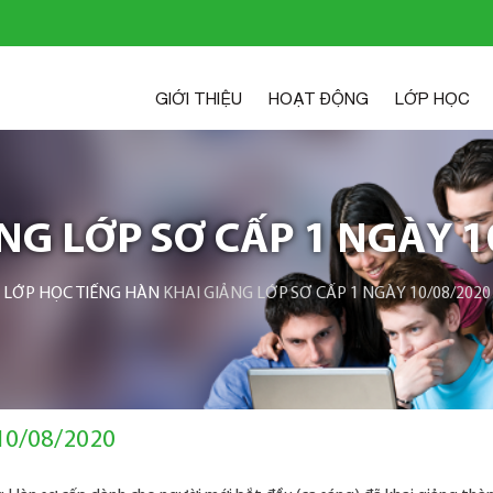
GIỚI THIỆU
HOẠT ĐỘNG
LỚP HỌC
NG LỚP SƠ CẤP 1 NGÀY 1
LỚP HỌC TIẾNG HÀN
KHAI GIẢNG LỚP SƠ CẤP 1 NGÀY 10/08/2020
10/08/2020