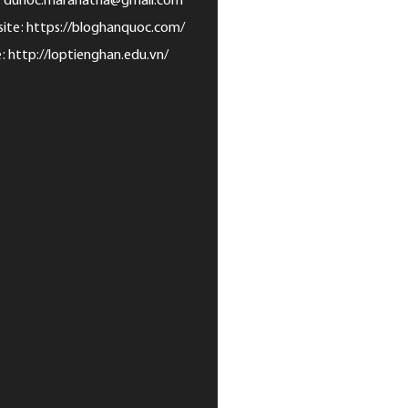
: duhoc.maranatha@gmail.com
ite:
https://bloghanquoc.com/
e:
http://loptienghan.edu.vn/