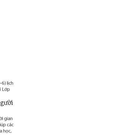
a
6) lịch
/4 Lớp
người
ời gian
iúp các
a học,