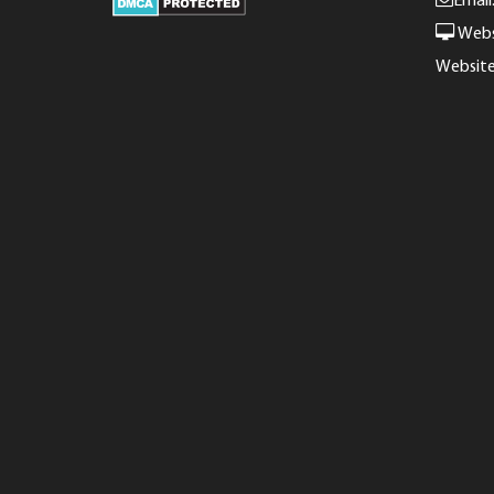
Email
Webs
Websit