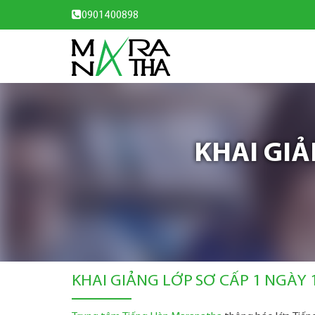
0901400898
KHAI GIẢ
KHAI GIẢNG LỚP SƠ CẤP 1 NGÀY 