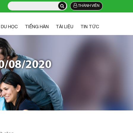
THÀNH VIÊN
DU HỌC
TIẾNG HÀN
TÀI LIỆU
TIN TỨC
0/08/2020