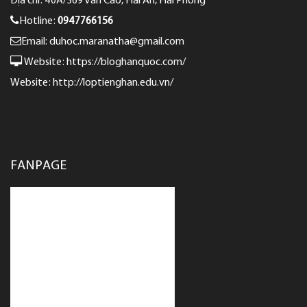
Địa chỉ: 40A/369 Văn Cao, Hải An, Hải Phòng
Hotline:
0947766156
Email: duhoc.maranatha@gmail.com
Website:
https://bloghanquoc.com/
Website:
http://loptienghan.edu.vn/
FANPAGE