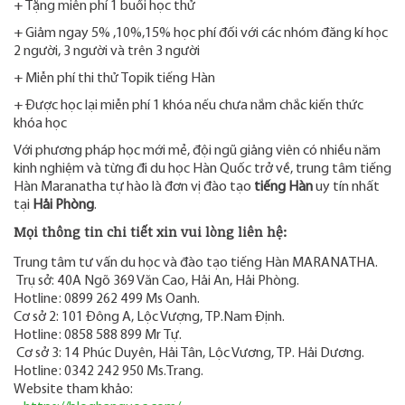
+ Tặng miễn phí 1 buổi học thử
+ Giảm ngay 5% ,10%,15% học phí đối với các nhóm đăng kí học
2 người, 3 người và trên 3 người
+ Miễn phí thi thử Topik tiếng Hàn
+ Được học lại miễn phí 1 khóa nếu chưa nắm chắc kiến thức
khóa học
Với phương pháp học mới mẻ, đội ngũ giảng viên có nhiều năm
kinh nghiệm và từng đi du học Hàn Quốc trở về, trung tâm tiếng
Hàn Maranatha tự hào là đơn vị đào tạo
tiếng Hàn
uy tín nhất
tại
Hải Phòng
.
Mọi thông tin chi tiết xin vui lòng liên hệ:
Trung tâm tư vấn du học và đào tạo tiếng Hàn MARANATHA.
Trụ sở: 40A Ngõ 369 Văn Cao, Hải An, Hải Phòng.
Hotline: 0899 262 499 Ms Oanh.
Cơ sở 2: 101 Đông A, Lộc Vượng, TP.Nam Định.
Hotline: 0858 588 899 Mr Tự.
Cơ sở 3: 14 Phúc Duyên, Hải Tân, Lộc Vương, TP. Hải Dương.
Hotline: 0342 242 950 Ms.Trang.
Website tham khảo: