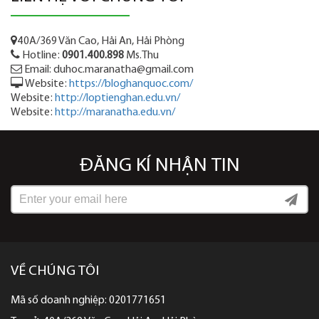
40A/369 Văn Cao, Hải An, Hải Phòng
Hotline:
0901.400.898
Ms.Thu
Email: duhoc.maranatha@gmail.com
Website:
https://bloghanquoc.com/
Website:
http://loptienghan.edu.vn/
Website:
http://maranatha.edu.vn/
ĐĂNG KÍ NHẬN TIN
VỀ CHÚNG TÔI
Mã số doanh nghiệp: 0201771651